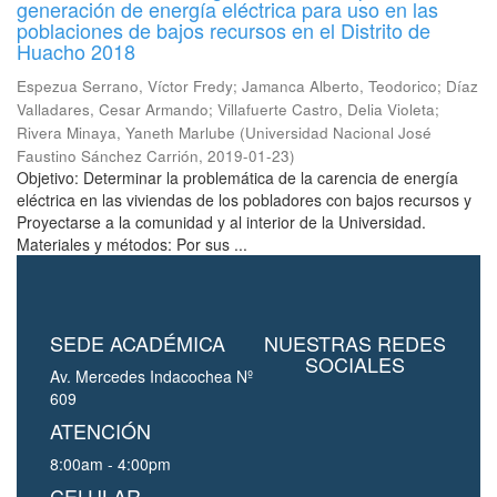
generación de energía eléctrica para uso en las
poblaciones de bajos recursos en el Distrito de
Huacho 2018
Espezua Serrano, Víctor Fredy
;
Jamanca Alberto, Teodorico
;
Díaz
Valladares, Cesar Armando
;
Villafuerte Castro, Delia Violeta
;
Rivera Minaya, Yaneth Marlube
(
Universidad Nacional José
Faustino Sánchez Carrión
,
2019-01-23
)
Objetivo: Determinar la problemática de la carencia de energía
eléctrica en las viviendas de los pobladores con bajos recursos y
Proyectarse a la comunidad y al interior de la Universidad.
Materiales y métodos: Por sus ...
SEDE ACADÉMICA
NUESTRAS REDES
SOCIALES
Av. Mercedes Indacochea Nº
609
ATENCIÓN
8:00am - 4:00pm
CELULAR