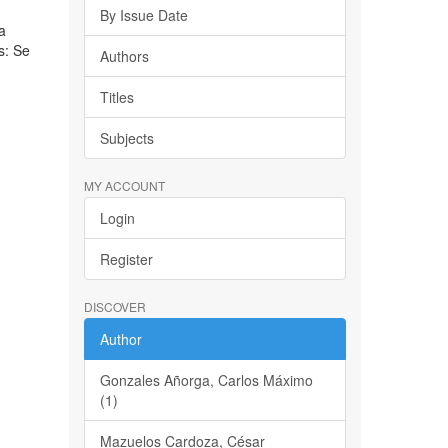
By Issue Date
la
s: Se
Authors
Titles
Subjects
MY ACCOUNT
Login
Register
DISCOVER
Author
Gonzales Añorga, Carlos Máximo
(1)
Mazuelos Cardoza, César