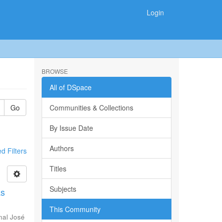
Login
BROWSE
All of DSpace
Go
Communities & Collections
By Issue Date
Authors
 Filters
Titles
Subjects
as
This Community
nal José