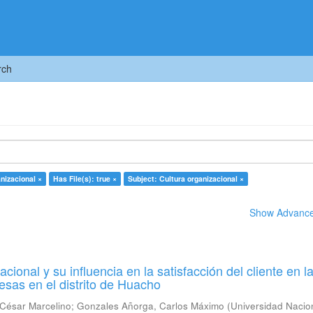
rch
nizacional ×
Has File(s): true ×
Subject: Cultura organizacional ×
Show Advanced
acional y su influencia en la satisfacción del cliente en l
sas en el distrito de Huacho
César Marcelino
;
Gonzales Añorga, Carlos Máximo
(
Universidad Nacio