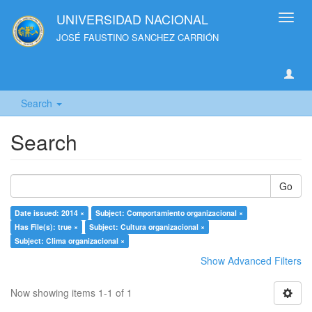
UNIVERSIDAD NACIONAL
Toggl
navig
JOSÉ FAUSTINO SANCHEZ CARRIÓN
Search
Search
Go
Date issued: 2014 ×
Subject: Comportamiento organizacional ×
Has File(s): true ×
Subject: Cultura organizacional ×
Subject: Clima organizacional ×
Show Advanced Filters
Now showing items 1-1 of 1