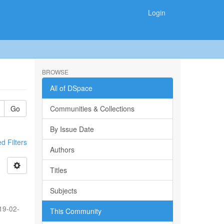
Login
BROWSE
All of DSpace
Go
Communities & Collections
By Issue Date
 Filters
Authors
Titles
Subjects
19-02-
This Community