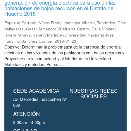
generación de energía eléctrica para uso en las
poblaciones de bajos recursos en el Distrito de
Huacho 2018
Espezua Serrano, Víctor Fredy
;
Jamanca Alberto, Teodorico
;
Díaz
Valladares, Cesar Armando
;
Villafuerte Castro, Delia Violeta
;
Rivera Minaya, Yaneth Marlube
(
Universidad Nacional José
Faustino Sánchez Carrión
,
2019-01-23
)
Objetivo: Determinar la problemática de la carencia de energía
eléctrica en las viviendas de los pobladores con bajos recursos y
Proyectarse a la comunidad y al interior de la Universidad.
Materiales y métodos: Por sus ...
SEDE ACADÉMICA
NUESTRAS REDES
SOCIALES
Av. Mercedes Indacochea Nº
609
ATENCIÓN
8:00am - 4:00pm
CELULAR