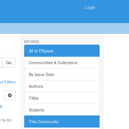
Login
BROWSE
All of DSpace
Go
Communities & Collections
By Issue Date
 Filters
Authors
Titles
ma
Subjects
019-02-
This Community