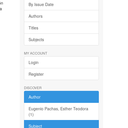
ón
By Issue Date
la
Authors
Titles
Subjects
MY ACCOUNT
Login
Register
DISCOVER
Author
Eugenio Pachas, Esther Teodora
(1)
Subject