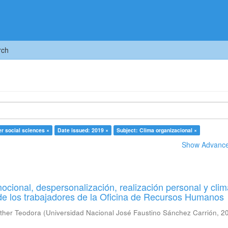
rch
 social sciences ×
Date issued: 2019 ×
Subject: Clima organizacional ×
Show Advanced
cional, despersonalización, realización personal y cli
de los trabajadores de la Oficina de Recursos Humanos
ther Teodora
(
Universidad Nacional José Faustino Sánchez Carrión
,
2