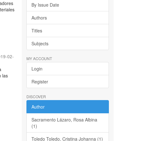
jadores
By Issue Date
teriales
Authors
Titles
Subjects
019-02-
MY ACCOUNT
Login
a
n las
Register
DISCOVER
Author
Sacramento Lázaro, Rosa Albina
(1)
Toledo Toledo, Cristina Johanna (1)