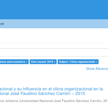
rch
ness and economics ×
Date issued: 2019 ×
Subject: Clima organizacional ×
Show Advanced
cional y su influencia en el clima organizacional en la
ional José Faustino Sánchez Carrión – 2015
tina Johanna
(
Universidad Nacional José Faustino Sánchez Carrión
,
20