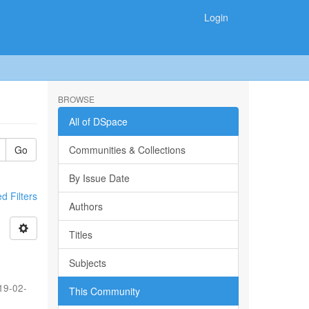
Login
BROWSE
All of DSpace
Go
Communities & Collections
By Issue Date
 Filters
Authors
Titles
Subjects
19-02-
This Community