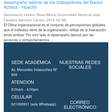
desempeño laboral de los trabajadores del Banco
Azteca - Huacho
Sacramento Lázaro, Rosa Albina
(
Universidad Nacional José
Faustino Sánchez Carrión
,
2019-02-08
)
El Clima organizacional es el conjunto de percepciones globales
que el individuo tiene de la organización, reflejo de la interacción
entre ambos. Por otro lado el desempeño laboral son las
acciones o comportamientos ...
SEDE ACADÉMICA
NUESTRAS REDES
SOCIALES
Av. Mercedes Indacochea Nº
609
ATENCIÓN
8:00am - 4:00pm
CELULAR
CORREO
921095931 (solo Whatsapp)
ELECTRÓNICO