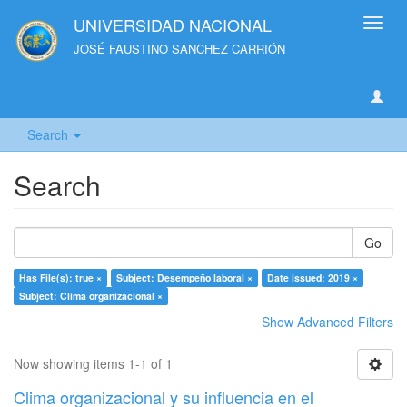
UNIVERSIDAD NACIONAL
Toggl
navig
JOSÉ FAUSTINO SANCHEZ CARRIÓN
Search
Search
Go
Has File(s): true ×
Subject: Desempeño laboral ×
Date issued: 2019 ×
Subject: Clima organizacional ×
Show Advanced Filters
Now showing items 1-1 of 1
Clima organizacional y su influencia en el