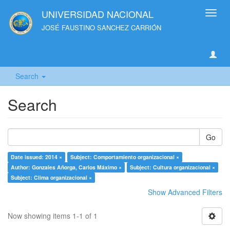
UNIVERSIDAD NACIONAL
Toggl
navig
JOSÉ FAUSTINO SANCHEZ CARRIÓN
Search
Search
Go
Date issued: 2014 ×
Subject: Comportamiento organizacional ×
Author: Gonzales Añorga, Carlos Máximo ×
Subject: Cultura organizacional ×
Subject: Clima organizacional ×
Show Advanced Filters
Now showing items 1-1 of 1