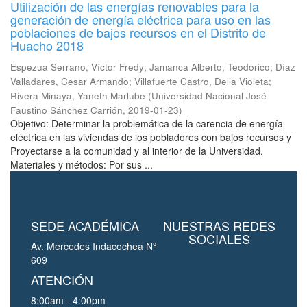
Utilización de las energías renovables para la
generación de energía eléctrica para uso en las
poblaciones de bajos recursos en el Distrito de
Huacho 2018
Espezua Serrano, Víctor Fredy
;
Jamanca Alberto, Teodorico
;
Díaz
Valladares, Cesar Armando
;
Villafuerte Castro, Delia Violeta
;
Rivera Minaya, Yaneth Marlube
(
Universidad Nacional José
Faustino Sánchez Carrión
,
2019-01-23
)
Objetivo: Determinar la problemática de la carencia de energía
eléctrica en las viviendas de los pobladores con bajos recursos y
Proyectarse a la comunidad y al interior de la Universidad.
Materiales y métodos: Por sus ...
SEDE ACADÉMICA
NUESTRAS REDES
SOCIALES
Av. Mercedes Indacochea Nº
609
ATENCIÓN
8:00am - 4:00pm