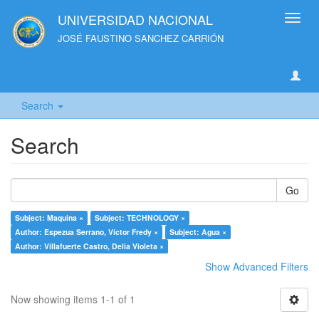
UNIVERSIDAD NACIONAL
Toggl
navig
JOSÉ FAUSTINO SANCHEZ CARRIÓN
Search
Search
Go
Subject: Maquina ×
Subject: TECHNOLOGY ×
Author: Espezua Serrano, Víctor Fredy ×
Subject: Agua ×
Author: Villafuerte Castro, Delia Violeta ×
Show Advanced Filters
Now showing items 1-1 of 1