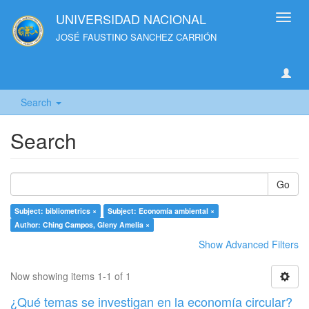
UNIVERSIDAD NACIONAL
Toggl
navig
JOSÉ FAUSTINO SANCHEZ CARRIÓN
Search
Search
Go
Subject: bibliometrics ×
Subject: Economía ambiental ×
Author: Ching Campos, Gleny Amelia ×
Show Advanced Filters
Now showing items 1-1 of 1
¿Qué temas se investigan en la economía circular?