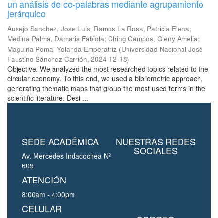
un análisis de co-palabras mediante agrupamiento
jerárquico
Ausejo Sanchez, Jose Luis
;
Ramos La Rosa, Patricia Elena
;
Medina Palma, Damaris Fabiola
;
Ching Campos, Gleny Amelia
;
Maguiña Poma, Yolanda Emperatriz
(
Universidad Nacional José
Faustino Sánchez Carrión
,
2024-12-18
)
Objective. We analyzed the most researched topics related to the
circular economy. To this end, we used a bibliometric approach,
generating thematic maps that group the most used terms in the
scientific literature. Desi ...
SEDE ACADÉMICA
NUESTRAS REDES
SOCIALES
Av. Mercedes Indacochea Nº
609
ATENCIÓN
8:00am - 4:00pm
CELULAR