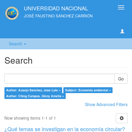
UNIVERSIDAD NACIONAL
Toggl
navig
JOSÉ FAUSTINO SANCHEZ CARRIÓN
Search
Search
Go
Author: Ausejo Sanchez, Jose Luis ×
Subject: Economía ambiental ×
Author: Ching Campos, Gleny Amelia ×
Show Advanced Filters
Now showing items 1-1 of 1
¿Qué temas se investigan en la economía circular?