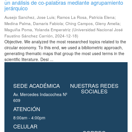
un análisis de co-palabras mediante agrupamiento
jerárquico
Ausejo Sanchez, Jose Luis
;
Ramos La Rosa, Patricia Elena
;
Medina Palma, Damaris Fabiola
;
Ching Campos, Gleny Amelia
;
Maguiña Poma, Yolanda Emperatriz
(
Universidad Nacional José
Faustino Sánchez Carrión
,
2024-12-18
)
Objective. We analyzed the most researched topics related to the
circular economy. To this end, we used a bibliometric approach,
generating thematic maps that group the most used terms in the
scientific literature. Desi ...
SEDE ACADÉMICA
NUESTRAS REDES
SOCIALES
Av. Mercedes Indacochea Nº
609
ATENCIÓN
8:00am - 4:00pm
CELULAR