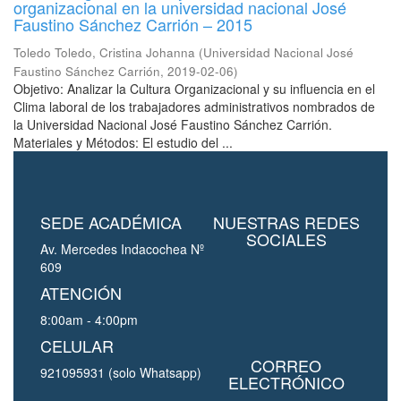
organizacional en la universidad nacional José
Faustino Sánchez Carrión – 2015
Toledo Toledo, Cristina Johanna
(
Universidad Nacional José
Faustino Sánchez Carrión
,
2019-02-06
)
Objetivo: Analizar la Cultura Organizacional y su influencia en el
Clima laboral de los trabajadores administrativos nombrados de
la Universidad Nacional José Faustino Sánchez Carrión.
Materiales y Métodos: El estudio del ...
SEDE ACADÉMICA
NUESTRAS REDES
SOCIALES
Av. Mercedes Indacochea Nº
609
ATENCIÓN
8:00am - 4:00pm
CELULAR
CORREO
921095931 (solo Whatsapp)
ELECTRÓNICO