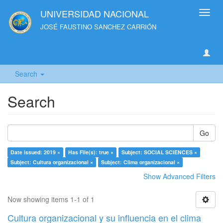
UNIVERSIDAD NACIONAL
Toggl
navig
JOSÉ FAUSTINO SANCHEZ CARRIÓN
Search
Search
Go
Date issued: 2019 ×
Has File(s): true ×
Subject: SOCIAL SCIENCES ×
Subject: Cultura organizacional ×
Subject: Clima organizacional ×
Show Advanced Filters
Now showing items 1-1 of 1
Cultura organizacional y su influencia en el clima