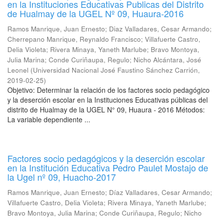
en la Instituciones Educativas Publicas del Distrito
de Hualmay de la UGEL Nº 09, Huaura-2016
Ramos Manrique, Juan Ernesto
;
Diaz Valladares, Cesar Armando
;
Cherrepano Manrique, Reynaldo Francisco
;
Villafuerte Castro,
Delia Violeta
;
Rivera Minaya, Yaneth Marlube
;
Bravo Montoya,
Julia Marina
;
Conde Curiñaupa, Regulo
;
Nicho Alcántara, José
Leonel
(
Universidad Nacional José Faustino Sánchez Carrión
,
2019-02-25
)
Objetivo: Determinar la relación de los factores socio pedagógico
y la deserción escolar en la Instituciones Educativas públicas del
distrito de Hualmay de la UGEL N° 09, Huaura - 2016 Métodos:
La variable dependiente ...
Factores socio pedagógicos y la deserción escolar
en la Institución Educativa Pedro Paulet Mostajo de
la Ugel nº 09, Huacho-2017
Ramos Manrique, Juan Ernesto
;
Díaz Valladares, Cesar Armando
;
Villafuerte Castro, Delia Violeta
;
Rivera Minaya, Yaneth Marlube
;
Bravo Montoya, Julia Marina
;
Conde Curiñaupa, Regulo
;
Nicho