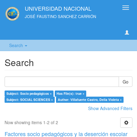
UNIVERSIDAD NACIONAL
Toggl
navig
JOSÉ FAUSTINO SANCHEZ CARRIÓN
Search
Search
Go
Subject: Socio pedagógicos ×
Has File(s): true ×
Subject: SOCIAL SCIENCES ×
Author: Villafuerte Castro, Delia Violeta ×
Show Advanced Filters
Now showing items 1-2 of 2
Factores socio pedagógicos y la deserción escolar