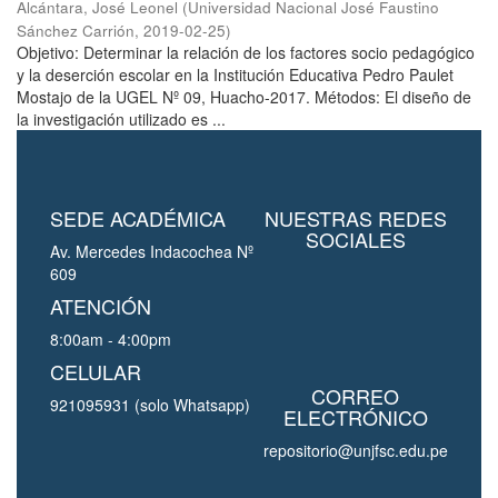
Alcántara, José Leonel
(
Universidad Nacional José Faustino
Sánchez Carrión
,
2019-02-25
)
Objetivo: Determinar la relación de los factores socio pedagógico
y la deserción escolar en la Institución Educativa Pedro Paulet
Mostajo de la UGEL Nº 09, Huacho-2017. Métodos: El diseño de
la investigación utilizado es ...
SEDE ACADÉMICA
NUESTRAS REDES
SOCIALES
Av. Mercedes Indacochea Nº
609
ATENCIÓN
8:00am - 4:00pm
CELULAR
CORREO
921095931 (solo Whatsapp)
ELECTRÓNICO
repositorio@unjfsc.edu.pe