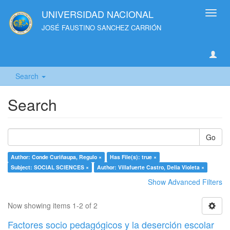
UNIVERSIDAD NACIONAL
Toggl
navig
JOSÉ FAUSTINO SANCHEZ CARRIÓN
Search
Search
Go
Author: Conde Curiñaupa, Regulo ×
Has File(s): true ×
Subject: SOCIAL SCIENCES ×
Author: Villafuerte Castro, Delia Violeta ×
Show Advanced Filters
Now showing items 1-2 of 2
Factores socio pedagógicos y la deserción escolar