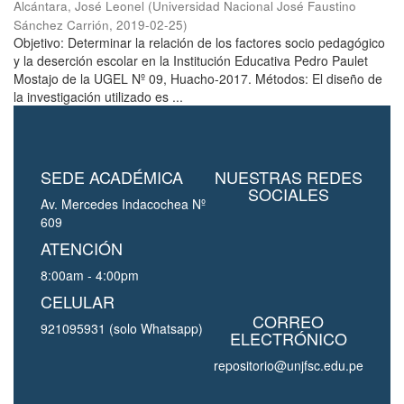
Alcántara, José Leonel
(
Universidad Nacional José Faustino
Sánchez Carrión
,
2019-02-25
)
Objetivo: Determinar la relación de los factores socio pedagógico
y la deserción escolar en la Institución Educativa Pedro Paulet
Mostajo de la UGEL Nº 09, Huacho-2017. Métodos: El diseño de
la investigación utilizado es ...
SEDE ACADÉMICA
NUESTRAS REDES
SOCIALES
Av. Mercedes Indacochea Nº
609
ATENCIÓN
8:00am - 4:00pm
CELULAR
CORREO
921095931 (solo Whatsapp)
ELECTRÓNICO
repositorio@unjfsc.edu.pe