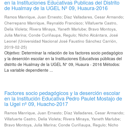
en la Instituciones Educativas Publicas del Distrito
de Hualmay de la UGEL Nº 09, Huaura-2016
Ramos Manrique, Juan Ernesto
;
Diaz Valladares, Cesar Armando
;
Cherrepano Manrique, Reynaldo Francisco
;
Villafuerte Castro,
Delia Violeta
;
Rivera Minaya, Yaneth Marlube
;
Bravo Montoya,
Julia Marina
;
Conde Curiñaupa, Regulo
;
Nicho Alcántara, José
Leonel
(
Universidad Nacional José Faustino Sánchez Carrión
,
2019-02-25
)
Objetivo: Determinar la relación de los factores socio pedagógico
y la deserción escolar en la Instituciones Educativas públicas del
distrito de Hualmay de la UGEL N° 09, Huaura - 2016 Métodos:
La variable dependiente ...
Factores socio pedagógicos y la deserción escolar
en la Institución Educativa Pedro Paulet Mostajo de
la Ugel nº 09, Huacho-2017
Ramos Manrique, Juan Ernesto
;
Díaz Valladares, Cesar Armando
;
Villafuerte Castro, Delia Violeta
;
Rivera Minaya, Yaneth Marlube
;
Bravo Montoya, Julia Marina
;
Conde Curiñaupa, Regulo
;
Nicho