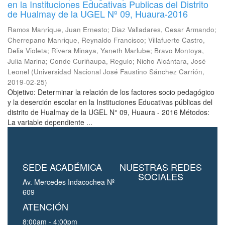
en la Instituciones Educativas Publicas del Distrito
de Hualmay de la UGEL Nº 09, Huaura-2016
Ramos Manrique, Juan Ernesto
;
Diaz Valladares, Cesar Armando
;
Cherrepano Manrique, Reynaldo Francisco
;
Villafuerte Castro,
Delia Violeta
;
Rivera Minaya, Yaneth Marlube
;
Bravo Montoya,
Julia Marina
;
Conde Curiñaupa, Regulo
;
Nicho Alcántara, José
Leonel
(
Universidad Nacional José Faustino Sánchez Carrión
,
2019-02-25
)
Objetivo: Determinar la relación de los factores socio pedagógico
y la deserción escolar en la Instituciones Educativas públicas del
distrito de Hualmay de la UGEL N° 09, Huaura - 2016 Métodos:
La variable dependiente ...
SEDE ACADÉMICA
NUESTRAS REDES
SOCIALES
Av. Mercedes Indacochea Nº
609
ATENCIÓN
8:00am - 4:00pm