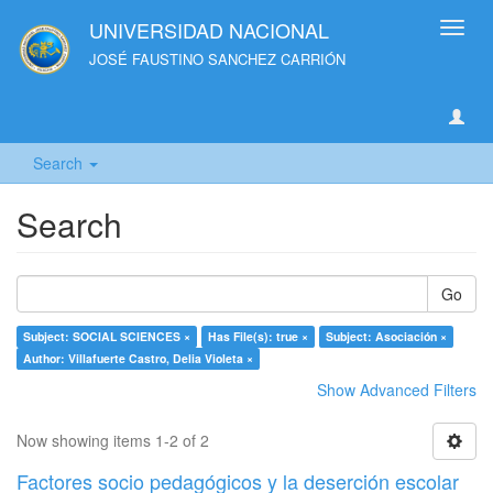
UNIVERSIDAD NACIONAL
Toggl
navig
JOSÉ FAUSTINO SANCHEZ CARRIÓN
Search
Search
Go
Subject: SOCIAL SCIENCES ×
Has File(s): true ×
Subject: Asociación ×
Author: Villafuerte Castro, Delia Violeta ×
Show Advanced Filters
Now showing items 1-2 of 2
Factores socio pedagógicos y la deserción escolar