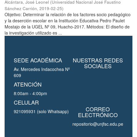
Alcántara, José Leonel
(
Universidad Nacional José Faustino
Sánchez Carrión
,
2019-02-25
)
Objetivo: Determinar la relación de los factores socio pedagógico
y la deserción escolar en la Institución Educativa Pedro Paulet
Mostajo de la UGEL Nº 09, Huacho-2017. Métodos: El diseño de
la investigación utilizado es ...
SEDE ACADÉMICA
NUESTRAS REDES
SOCIALES
Av. Mercedes Indacochea Nº
609
ATENCIÓN
8:00am - 4:00pm
CELULAR
CORREO
921095931 (solo Whatsapp)
ELECTRÓNICO
repositorio@unjfsc.edu.pe