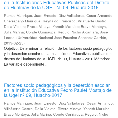
en la Instituciones Educativas Publicas del Distrito
de Hualmay de la UGEL Nº 09, Huaura-2016
Ramos Manrique, Juan Ernesto
;
Diaz Valladares, Cesar Armando
;
Cherrepano Manrique, Reynaldo Francisco
;
Villafuerte Castro,
Delia Violeta
;
Rivera Minaya, Yaneth Marlube
;
Bravo Montoya,
Julia Marina
;
Conde Curiñaupa, Regulo
;
Nicho Alcántara, José
Leonel
(
Universidad Nacional José Faustino Sánchez Carrión
,
2019-02-25
)
Objetivo: Determinar la relación de los factores socio pedagógico
y la deserción escolar en la Instituciones Educativas públicas del
distrito de Hualmay de la UGEL N° 09, Huaura - 2016 Métodos:
La variable dependiente ...
Factores socio pedagógicos y la deserción escolar
en la Institución Educativa Pedro Paulet Mostajo de
la Ugel nº 09, Huacho-2017
Ramos Manrique, Juan Ernesto
;
Díaz Valladares, Cesar Armando
;
Villafuerte Castro, Delia Violeta
;
Rivera Minaya, Yaneth Marlube
;
Bravo Montoya, Julia Marina
;
Conde Curiñaupa, Regulo
;
Nicho