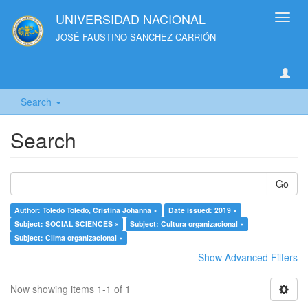
UNIVERSIDAD NACIONAL
Toggl
navig
JOSÉ FAUSTINO SANCHEZ CARRIÓN
Search
Search
Go
Author: Toledo Toledo, Cristina Johanna ×
Date issued: 2019 ×
Subject: SOCIAL SCIENCES ×
Subject: Cultura organizacional ×
Subject: Clima organizacional ×
Show Advanced Filters
Now showing items 1-1 of 1