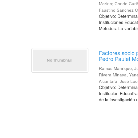
Marina
;
Conde Curi
Faustino Sánchez C
Objetivo: Determinar
Instituciones Educa
Métodos: La variabl
Factores socio 
Pedro Paulet Mo
Ramos Manrique, J
Rivera Minaya, Yan
Alcántara, José Leo
Objetivo: Determinar
Institución Educati
de la investigación u