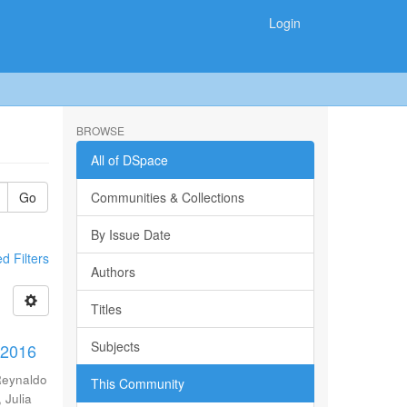
Login
BROWSE
All of DSpace
Go
Communities & Collections
By Issue Date
 Filters
Authors
Titles
Subjects
-2016
Reynaldo
This Community
 Julia