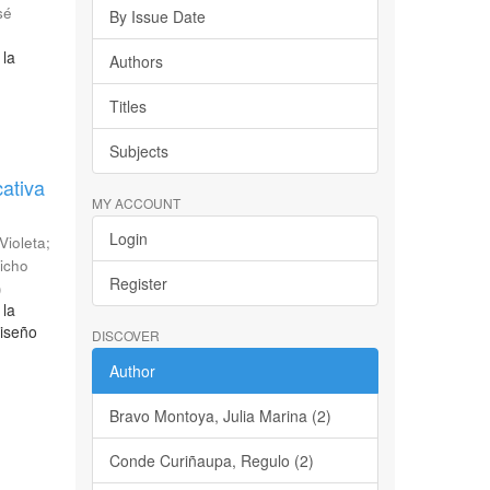
sé
By Issue Date
 la
Authors
Titles
Subjects
cativa
MY ACCOUNT
Login
 Violeta
;
icho
Register
)
 la
diseño
DISCOVER
Author
Bravo Montoya, Julia Marina (2)
Conde Curiñaupa, Regulo (2)