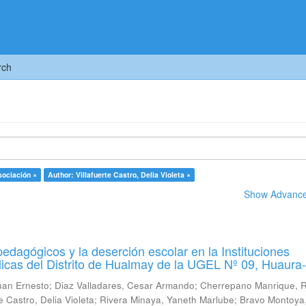
rch
sociación ×
Author: Villafuerte Castro, Delia Violeta ×
Show Advanced
pedagógicos y la deserción escolar en la Instituciones
icas del Distrito de Hualmay de la UGEL Nº 09, Huaura
uan Ernesto
;
Diaz Valladares, Cesar Armando
;
Cherrepano Manrique, 
te Castro, Delia Violeta
;
Rivera Minaya, Yaneth Marlube
;
Bravo Montoya,