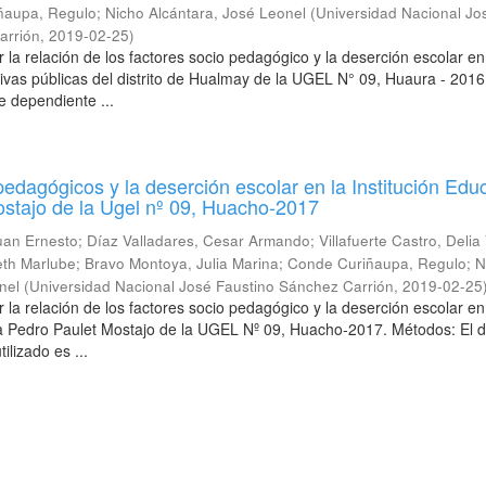
ñaupa, Regulo
;
Nicho Alcántara, José Leonel
(
Universidad Nacional Jo
arrión
,
2019-02-25
)
 la relación de los factores socio pedagógico y la deserción escolar en
tivas públicas del distrito de Hualmay de la UGEL N° 09, Huaura - 2016
e dependiente ...
pedagógicos y la deserción escolar en la Institución Edu
stajo de la Ugel nº 09, Huacho-2017
uan Ernesto
;
Díaz Valladares, Cesar Armando
;
Villafuerte Castro, Delia
eth Marlube
;
Bravo Montoya, Julia Marina
;
Conde Curiñaupa, Regulo
;
N
nel
(
Universidad Nacional José Faustino Sánchez Carrión
,
2019-02-25
 la relación de los factores socio pedagógico y la deserción escolar en
va Pedro Paulet Mostajo de la UGEL Nº 09, Huacho-2017. Métodos: El 
tilizado es ...