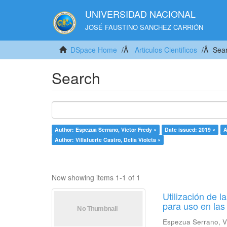
UNIVERSIDAD NACIONAL
JOSÉ FAUSTINO SANCHEZ CARRIÓN
DSpace Home
Articulos Cientificos
Sea
Search
Author: Espezua Serrano, Víctor Fredy ×
Date issued: 2019 ×
A
Author: Villafuerte Castro, Delia Violeta ×
Now showing items 1-1 of 1
Utilización de 
para uso en las
Espezua Serrano, V