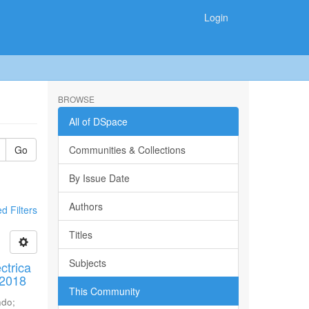
Login
BROWSE
All of DSpace
Go
Communities & Collections
By Issue Date
Authors
 Filters
Titles
Subjects
ctrica
 2018
This Community
ndo
;