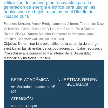
Utilización de las energías renovables para la
generación de energía eléctrica para uso en las
poblaciones de bajos recursos en el Distrito de
Huacho 2018
Espezua Serrano, Víctor Fredy
;
Jamanca Alberto, Teodorico
;
Díaz
Valladares, Cesar Armando
;
Villafuerte Castro, Delia Violeta
;
Rivera Minaya, Yaneth Marlube
(
Universidad Nacional José
Faustino Sánchez Carrión
,
2019-01-23
)
Objetivo: Determinar la problemática de la carencia de energía
eléctrica en las viviendas de los pobladores con bajos recursos y
Proyectarse a la comunidad y al interior de la Universidad.
Materiales y métodos: Por sus ...
SEDE ACADÉMICA
NUESTRAS REDES
SOCIALES
Av. Mercedes Indacochea Nº
609
ATENCIÓN
8:00am - 4:00pm