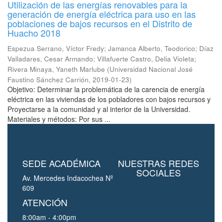
Utilización de las energías renovables para la
generación de energía eléctrica para uso en las
poblaciones de bajos recursos en el Distrito de
Huacho 2018
Espezua Serrano, Víctor Fredy
;
Jamanca Alberto, Teodorico
;
Díaz
Valladares, Cesar Armando
;
Villafuerte Castro, Delia Violeta
;
Rivera Minaya, Yaneth Marlube
(
Universidad Nacional José
Faustino Sánchez Carrión
,
2019-01-23
)
Objetivo: Determinar la problemática de la carencia de energía
eléctrica en las viviendas de los pobladores con bajos recursos y
Proyectarse a la comunidad y al interior de la Universidad.
Materiales y métodos: Por sus ...
SEDE ACADÉMICA
NUESTRAS REDES
SOCIALES
Av. Mercedes Indacochea Nº
609
ATENCIÓN
8:00am - 4:00pm