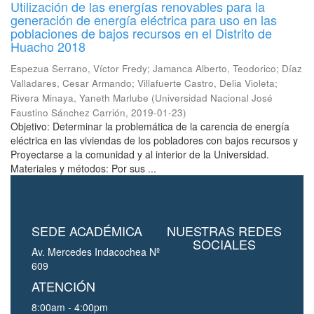
Utilización de las energías renovables para la
generación de energía eléctrica para uso en las
poblaciones de bajos recursos en el Distrito de
Huacho 2018
Espezua Serrano, Víctor Fredy
;
Jamanca Alberto, Teodorico
;
Díaz
Valladares, Cesar Armando
;
Villafuerte Castro, Delia Violeta
;
Rivera Minaya, Yaneth Marlube
(
Universidad Nacional José
Faustino Sánchez Carrión
,
2019-01-23
)
Objetivo: Determinar la problemática de la carencia de energía
eléctrica en las viviendas de los pobladores con bajos recursos y
Proyectarse a la comunidad y al interior de la Universidad.
Materiales y métodos: Por sus ...
SEDE ACADÉMICA
NUESTRAS REDES
SOCIALES
Av. Mercedes Indacochea Nº
609
ATENCIÓN
8:00am - 4:00pm