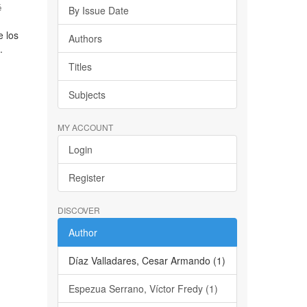
é
By Issue Date
e los
Authors
.
Titles
Subjects
MY ACCOUNT
Login
Register
DISCOVER
Author
Díaz Valladares, Cesar Armando (1)
Espezua Serrano, Víctor Fredy (1)