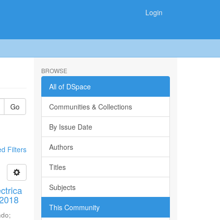
Login
BROWSE
All of DSpace
Go
Communities & Collections
By Issue Date
Authors
 Filters
Titles
Subjects
ctrica
 2018
This Community
ndo
;