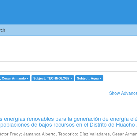
rch
s, Cesar Armando ×
Subject: TECHNOLOGY ×
Subject: Agua ×
Show Advanced
las energías renovables para la generación de energía elé
 poblaciones de bajos recursos en el Distrito de Huacho
íctor Fredy
;
Jamanca Alberto, Teodorico
;
Díaz Valladares, Cesar Arma