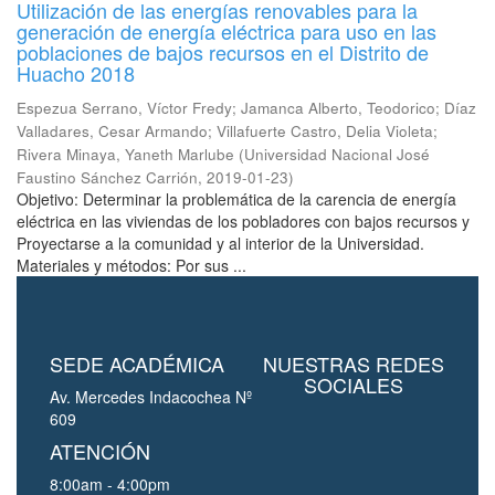
Utilización de las energías renovables para la
generación de energía eléctrica para uso en las
poblaciones de bajos recursos en el Distrito de
Huacho 2018
Espezua Serrano, Víctor Fredy
;
Jamanca Alberto, Teodorico
;
Díaz
Valladares, Cesar Armando
;
Villafuerte Castro, Delia Violeta
;
Rivera Minaya, Yaneth Marlube
(
Universidad Nacional José
Faustino Sánchez Carrión
,
2019-01-23
)
Objetivo: Determinar la problemática de la carencia de energía
eléctrica en las viviendas de los pobladores con bajos recursos y
Proyectarse a la comunidad y al interior de la Universidad.
Materiales y métodos: Por sus ...
SEDE ACADÉMICA
NUESTRAS REDES
SOCIALES
Av. Mercedes Indacochea Nº
609
ATENCIÓN
8:00am - 4:00pm