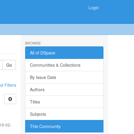
Login
BROWSE
All of DSpace
Go
Communities & Collections
By Issue Date
 Filters
Authors
Titles
Subjects
19-02-
This Community