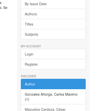
la
By Issue Date
s: Se
Authors
Titles
Subjects
MY ACCOUNT
Login
Register
DISCOVER
Author
Gonzales Añorga, Carlos Máximo
(1)
Mazuelos Cardoza, César