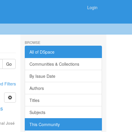
Login
BROWSE
All of DSpace
Go
Communities & Collections
By Issue Date
 Filters
Authors
Titles
as
Subjects
nal José
This Community