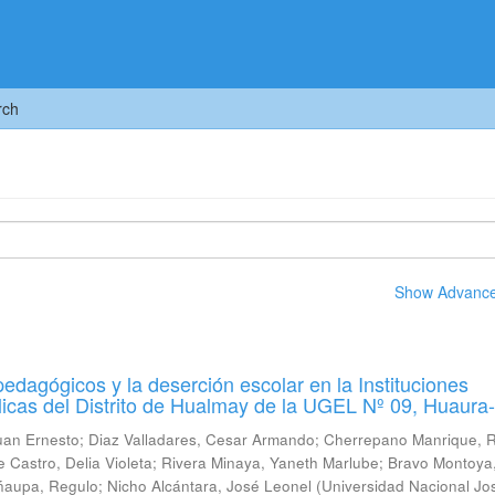
rch
Show Advanced
pedagógicos y la deserción escolar en la Instituciones
icas del Distrito de Hualmay de la UGEL Nº 09, Huaura
uan Ernesto
;
Diaz Valladares, Cesar Armando
;
Cherrepano Manrique, 
te Castro, Delia Violeta
;
Rivera Minaya, Yaneth Marlube
;
Bravo Montoya,
ñaupa, Regulo
;
Nicho Alcántara, José Leonel
(
Universidad Nacional Jo