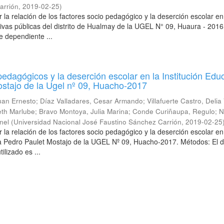
arrión
,
2019-02-25
)
 la relación de los factores socio pedagógico y la deserción escolar en
tivas públicas del distrito de Hualmay de la UGEL N° 09, Huaura - 2016
e dependiente ...
pedagógicos y la deserción escolar en la Institución Edu
stajo de la Ugel nº 09, Huacho-2017
uan Ernesto
;
Díaz Valladares, Cesar Armando
;
Villafuerte Castro, Delia
eth Marlube
;
Bravo Montoya, Julia Marina
;
Conde Curiñaupa, Regulo
;
N
nel
(
Universidad Nacional José Faustino Sánchez Carrión
,
2019-02-25
 la relación de los factores socio pedagógico y la deserción escolar en
va Pedro Paulet Mostajo de la UGEL Nº 09, Huacho-2017. Métodos: El 
tilizado es ...