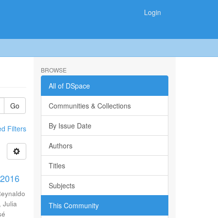
Login
BROWSE
All of DSpace
Go
Communities & Collections
By Issue Date
 Filters
Authors
Titles
-2016
Subjects
Reynaldo
 Julia
This Community
sé