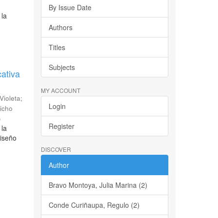
By Issue Date
 la
Authors
Titles
Subjects
cativa
MY ACCOUNT
 Violeta
;
Login
icho
)
Register
 la
diseño
DISCOVER
Author
Bravo Montoya, Julia Marina (2)
Conde Curiñaupa, Regulo (2)