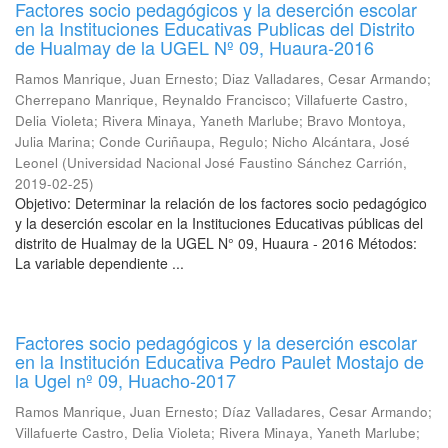
Factores socio pedagógicos y la deserción escolar
en la Instituciones Educativas Publicas del Distrito
de Hualmay de la UGEL Nº 09, Huaura-2016
Ramos Manrique, Juan Ernesto
;
Diaz Valladares, Cesar Armando
;
Cherrepano Manrique, Reynaldo Francisco
;
Villafuerte Castro,
Delia Violeta
;
Rivera Minaya, Yaneth Marlube
;
Bravo Montoya,
Julia Marina
;
Conde Curiñaupa, Regulo
;
Nicho Alcántara, José
Leonel
(
Universidad Nacional José Faustino Sánchez Carrión
,
2019-02-25
)
Objetivo: Determinar la relación de los factores socio pedagógico
y la deserción escolar en la Instituciones Educativas públicas del
distrito de Hualmay de la UGEL N° 09, Huaura - 2016 Métodos:
La variable dependiente ...
Factores socio pedagógicos y la deserción escolar
en la Institución Educativa Pedro Paulet Mostajo de
la Ugel nº 09, Huacho-2017
Ramos Manrique, Juan Ernesto
;
Díaz Valladares, Cesar Armando
;
Villafuerte Castro, Delia Violeta
;
Rivera Minaya, Yaneth Marlube
;