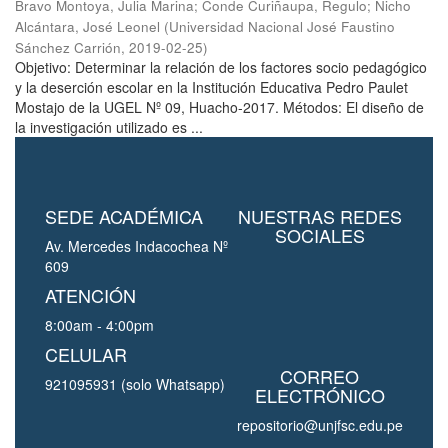
Bravo Montoya, Julia Marina
;
Conde Curiñaupa, Regulo
;
Nicho
Alcántara, José Leonel
(
Universidad Nacional José Faustino
Sánchez Carrión
,
2019-02-25
)
Objetivo: Determinar la relación de los factores socio pedagógico
y la deserción escolar en la Institución Educativa Pedro Paulet
Mostajo de la UGEL Nº 09, Huacho-2017. Métodos: El diseño de
la investigación utilizado es ...
SEDE ACADÉMICA
NUESTRAS REDES
SOCIALES
Av. Mercedes Indacochea Nº
609
ATENCIÓN
8:00am - 4:00pm
CELULAR
CORREO
921095931 (solo Whatsapp)
ELECTRÓNICO
repositorio@unjfsc.edu.pe