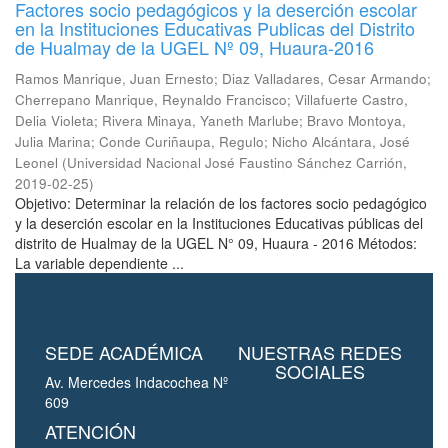
Factores socio pedagógicos y la deserción escolar
en la Instituciones Educativas Publicas del Distrito
de Hualmay de la UGEL Nº 09, Huaura-2016
Ramos Manrique, Juan Ernesto
;
Diaz Valladares, Cesar Armando
;
Cherrepano Manrique, Reynaldo Francisco
;
Villafuerte Castro,
Delia Violeta
;
Rivera Minaya, Yaneth Marlube
;
Bravo Montoya,
Julia Marina
;
Conde Curiñaupa, Regulo
;
Nicho Alcántara, José
Leonel
(
Universidad Nacional José Faustino Sánchez Carrión
,
2019-02-25
)
Objetivo: Determinar la relación de los factores socio pedagógico
y la deserción escolar en la Instituciones Educativas públicas del
distrito de Hualmay de la UGEL N° 09, Huaura - 2016 Métodos:
La variable dependiente ...
SEDE ACADÉMICA
NUESTRAS REDES
SOCIALES
Av. Mercedes Indacochea Nº
609
ATENCIÓN