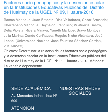
Factores socio pedagógicos y la deserción escolar
en la Instituciones Educativas Publicas del Distrito
de Hualmay de la UGEL Nº 09, Huaura-2016
Ramos Manrique, Juan Ernesto
;
Diaz Valladares, Cesar Armando
;
Cherrepano Manrique, Reynaldo Francisco
;
Villafuerte Castro,
Delia Violeta
;
Rivera Minaya, Yaneth Marlube
;
Bravo Montoya,
Julia Marina
;
Conde Curiñaupa, Regulo
;
Nicho Alcántara, José
Leonel
(
Universidad Nacional José Faustino Sánchez Carrión
,
2019-02-25
)
Objetivo: Determinar la relación de los factores socio pedagógico
y la deserción escolar en la Instituciones Educativas públicas del
distrito de Hualmay de la UGEL N° 09, Huaura - 2016 Métodos:
La variable dependiente ...
SEDE ACADÉMICA
NUESTRAS REDES
SOCIALES
Av. Mercedes Indacochea Nº
609
ATENCIÓN