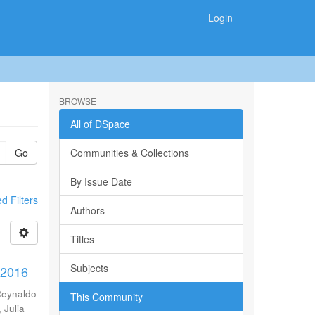
Login
BROWSE
All of DSpace
Go
Communities & Collections
By Issue Date
 Filters
Authors
Titles
Subjects
-2016
Reynaldo
This Community
 Julia