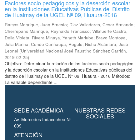
Factores socio pedagógicos y la deserción escolar
en la Instituciones Educativas Publicas del Distrito
de Hualmay de la UGEL Nº 09, Huaura-2016
Ramos Manrique, Juan Ernesto
;
Diaz Valladares, Cesar Armando
;
Cherrepano Manrique, Reynaldo Francisco
;
Villafuerte Castro,
Delia Violeta
;
Rivera Minaya, Yaneth Marlube
;
Bravo Montoya,
Julia Marina
;
Conde Curiñaupa, Regulo
;
Nicho Alcántara, José
Leonel
(
Universidad Nacional José Faustino Sánchez Carrión
,
2019-02-25
)
Objetivo: Determinar la relación de los factores socio pedagógico
y la deserción escolar en la Instituciones Educativas públicas del
distrito de Hualmay de la UGEL N° 09, Huaura - 2016 Métodos:
La variable dependiente ...
SEDE ACADÉMICA
NUESTRAS REDES
SOCIALES
Av. Mercedes Indacochea Nº
609
ATENCIÓN