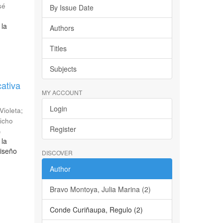
sé
By Issue Date
 la
Authors
Titles
Subjects
cativa
MY ACCOUNT
Login
 Violeta
;
icho
Register
)
 la
diseño
DISCOVER
Author
Bravo Montoya, Julia Marina (2)
Conde Curiñaupa, Regulo (2)