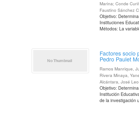
Marina
;
Conde Curi
Faustino Sánchez C
Objetivo: Determinar
Instituciones Educa
Métodos: La variabl
Factores socio 
Pedro Paulet Mo
Ramos Manrique, J
Rivera Minaya, Yan
Alcántara, José Leo
Objetivo: Determinar
Institución Educati
de la investigación u