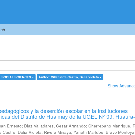
rch
t: SOCIAL SCIENCES ×
Author: Villafuerte Castro, Delia Violeta ×
Show Advanced
pedagógicos y la deserción escolar en la Instituciones
icas del Distrito de Hualmay de la UGEL Nº 09, Huaura
uan Ernesto
;
Diaz Valladares, Cesar Armando
;
Cherrepano Manrique, 
te Castro, Delia Violeta
;
Rivera Minaya, Yaneth Marlube
;
Bravo Montoya,