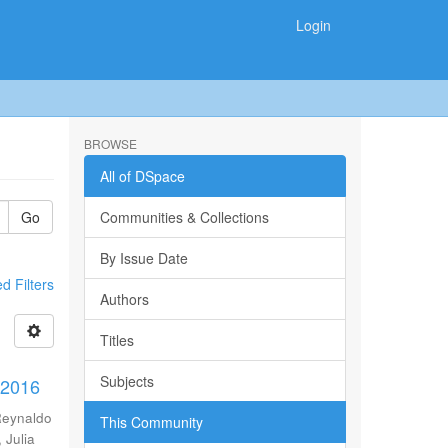
Login
BROWSE
All of DSpace
Go
Communities & Collections
By Issue Date
 Filters
Authors
Titles
Subjects
-2016
Reynaldo
This Community
 Julia