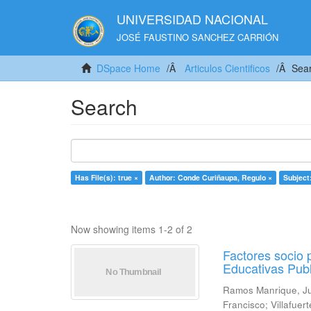
UNIVERSIDAD NACIONAL
JOSÉ FAUSTINO SANCHEZ CARRIÓN
DSpace Home
Articulos Cientificos
Sea
Search
Has File(s): true ×
Author: Conde Curiñaupa, Regulo ×
Subjec
Now showing items 1-2 of 2
Factores socio 
Educativas Publ
Ramos Manrique, J
Francisco
;
Villafuer