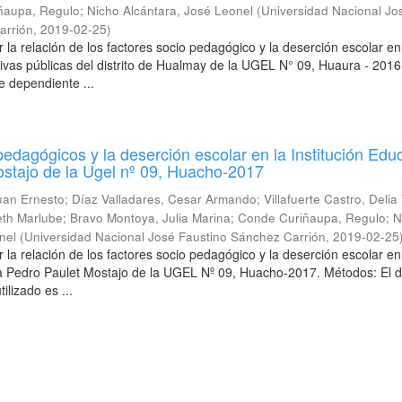
ñaupa, Regulo
;
Nicho Alcántara, José Leonel
(
Universidad Nacional Jo
arrión
,
2019-02-25
)
 la relación de los factores socio pedagógico y la deserción escolar en
tivas públicas del distrito de Hualmay de la UGEL N° 09, Huaura - 2016
e dependiente ...
pedagógicos y la deserción escolar en la Institución Edu
stajo de la Ugel nº 09, Huacho-2017
uan Ernesto
;
Díaz Valladares, Cesar Armando
;
Villafuerte Castro, Delia
eth Marlube
;
Bravo Montoya, Julia Marina
;
Conde Curiñaupa, Regulo
;
N
nel
(
Universidad Nacional José Faustino Sánchez Carrión
,
2019-02-25
 la relación de los factores socio pedagógico y la deserción escolar en
va Pedro Paulet Mostajo de la UGEL Nº 09, Huacho-2017. Métodos: El 
tilizado es ...