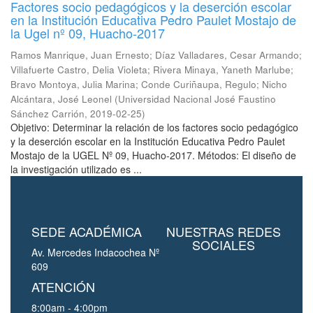
Factores socio pedagógicos y la deserción escolar
en la Institución Educativa Pedro Paulet Mostajo de
la Ugel nº 09, Huacho-2017
Ramos Manrique, Juan Ernesto
;
Díaz Valladares, Cesar Armando
;
Villafuerte Castro, Delia Violeta
;
Rivera Minaya, Yaneth Marlube
;
Bravo Montoya, Julia Marina
;
Conde Curiñaupa, Regulo
;
Nicho
Alcántara, José Leonel
(
Universidad Nacional José Faustino
Sánchez Carrión
,
2019-02-25
)
Objetivo: Determinar la relación de los factores socio pedagógico
y la deserción escolar en la Institución Educativa Pedro Paulet
Mostajo de la UGEL Nº 09, Huacho-2017. Métodos: El diseño de
la investigación utilizado es ...
SEDE ACADÉMICA
NUESTRAS REDES
SOCIALES
Av. Mercedes Indacochea Nº
609
ATENCIÓN
8:00am - 4:00pm