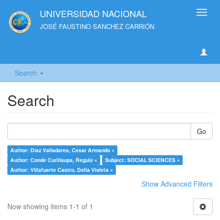
UNIVERSIDAD NACIONAL
Toggl
navig
JOSÉ FAUSTINO SANCHEZ CARRIÓN
Search
Search
Go
Author: Díaz Valladares, Cesar Armando ×
Author: Conde Curiñaupa, Regulo ×
Subject: SOCIAL SCIENCES ×
Author: Villafuerte Castro, Delia Violeta ×
Show Advanced Filters
Now showing items 1-1 of 1