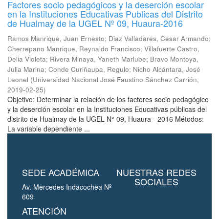
Factores socio pedagógicos y la deserción escolar
en la Instituciones Educativas Publicas del Distrito
de Hualmay de la UGEL Nº 09, Huaura-2016
Ramos Manrique, Juan Ernesto
;
Diaz Valladares, Cesar Armando
;
Cherrepano Manrique, Reynaldo Francisco
;
Villafuerte Castro,
Delia Violeta
;
Rivera Minaya, Yaneth Marlube
;
Bravo Montoya,
Julia Marina
;
Conde Curiñaupa, Regulo
;
Nicho Alcántara, José
Leonel
(
Universidad Nacional José Faustino Sánchez Carrión
,
2019-02-25
)
Objetivo: Determinar la relación de los factores socio pedagógico
y la deserción escolar en la Instituciones Educativas públicas del
distrito de Hualmay de la UGEL N° 09, Huaura - 2016 Métodos:
La variable dependiente ...
SEDE ACADÉMICA
NUESTRAS REDES
SOCIALES
Av. Mercedes Indacochea Nº
609
ATENCIÓN