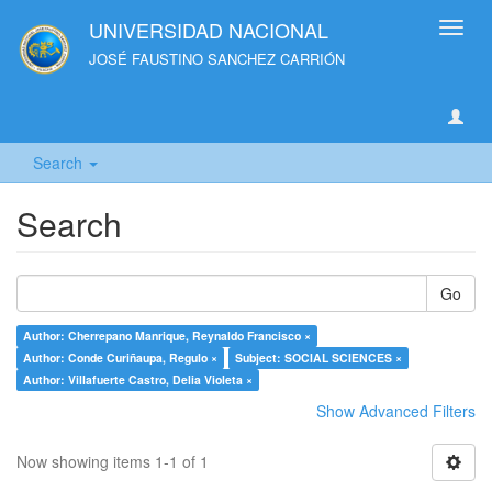
UNIVERSIDAD NACIONAL
Toggl
navig
JOSÉ FAUSTINO SANCHEZ CARRIÓN
Search
Search
Go
Author: Cherrepano Manrique, Reynaldo Francisco ×
Author: Conde Curiñaupa, Regulo ×
Subject: SOCIAL SCIENCES ×
Author: Villafuerte Castro, Delia Violeta ×
Show Advanced Filters
Now showing items 1-1 of 1