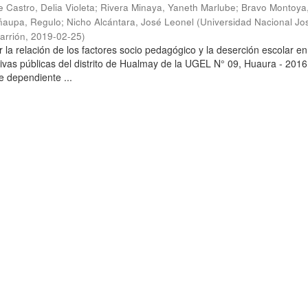
te Castro, Delia Violeta
;
Rivera Minaya, Yaneth Marlube
;
Bravo Montoya,
ñaupa, Regulo
;
Nicho Alcántara, José Leonel
(
Universidad Nacional Jo
arrión
,
2019-02-25
)
 la relación de los factores socio pedagógico y la deserción escolar en
tivas públicas del distrito de Hualmay de la UGEL N° 09, Huaura - 2016
e dependiente ...