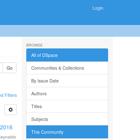
Login
BROWSE
All of DSpace
Go
Communities & Collections
By Issue Date
Authors
 Filters
Titles
Subjects
-2016
This Community
Reynaldo