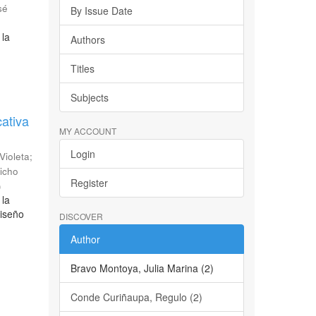
sé
By Issue Date
 la
Authors
Titles
Subjects
cativa
MY ACCOUNT
Login
 Violeta
;
icho
Register
)
 la
diseño
DISCOVER
Author
Bravo Montoya, Julia Marina (2)
Conde Curiñaupa, Regulo (2)