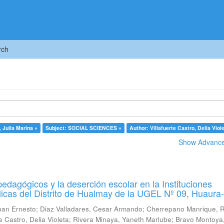
rch
 Julia Marina ×
Subject: SOCIAL SCIENCES ×
Author: Villafuerte Castro, Delia Viol
Show Advanced
pedagógicos y la deserción escolar en la Instituciones
icas del Distrito de Hualmay de la UGEL Nº 09, Huaura
uan Ernesto
;
Diaz Valladares, Cesar Armando
;
Cherrepano Manrique, 
te Castro, Delia Violeta
;
Rivera Minaya, Yaneth Marlube
;
Bravo Montoya,