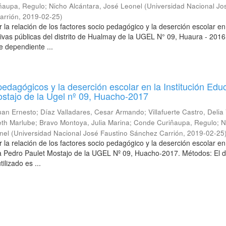
ñaupa, Regulo
;
Nicho Alcántara, José Leonel
(
Universidad Nacional Jo
arrión
,
2019-02-25
)
 la relación de los factores socio pedagógico y la deserción escolar en
tivas públicas del distrito de Hualmay de la UGEL N° 09, Huaura - 2016
e dependiente ...
pedagógicos y la deserción escolar en la Institución Edu
stajo de la Ugel nº 09, Huacho-2017
uan Ernesto
;
Díaz Valladares, Cesar Armando
;
Villafuerte Castro, Delia
eth Marlube
;
Bravo Montoya, Julia Marina
;
Conde Curiñaupa, Regulo
;
N
nel
(
Universidad Nacional José Faustino Sánchez Carrión
,
2019-02-25
 la relación de los factores socio pedagógico y la deserción escolar en
va Pedro Paulet Mostajo de la UGEL Nº 09, Huacho-2017. Métodos: El 
tilizado es ...