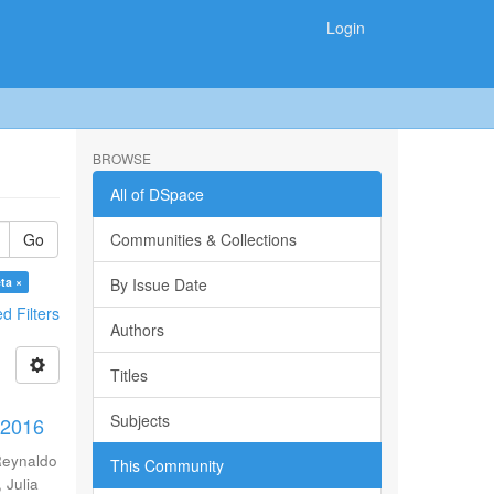
Login
BROWSE
All of DSpace
Go
Communities & Collections
eta ×
By Issue Date
 Filters
Authors
Titles
Subjects
-2016
Reynaldo
This Community
 Julia