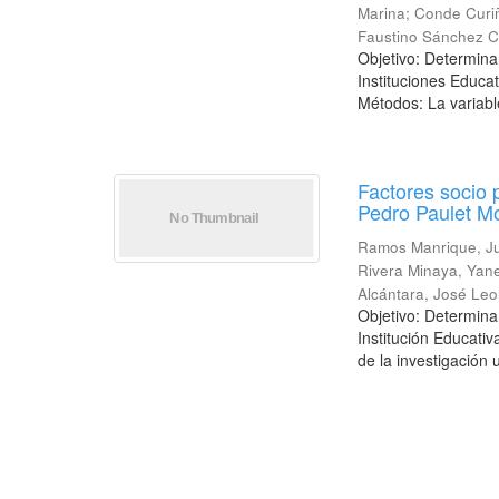
Marina
;
Conde Curi
Faustino Sánchez C
Objetivo: Determinar
Instituciones Educa
Métodos: La variabl
Factores socio 
Pedro Paulet Mo
Ramos Manrique, J
Rivera Minaya, Yan
Alcántara, José Leo
Objetivo: Determinar
Institución Educati
de la investigación u