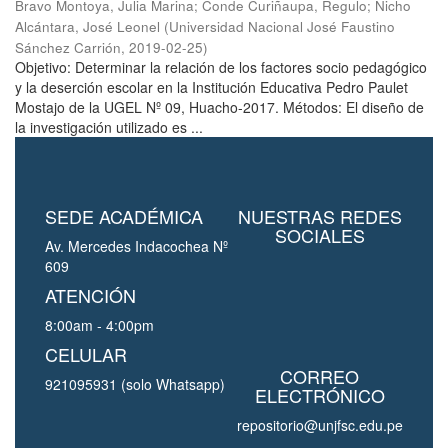
Bravo Montoya, Julia Marina
;
Conde Curiñaupa, Regulo
;
Nicho
Alcántara, José Leonel
(
Universidad Nacional José Faustino
Sánchez Carrión
,
2019-02-25
)
Objetivo: Determinar la relación de los factores socio pedagógico
y la deserción escolar en la Institución Educativa Pedro Paulet
Mostajo de la UGEL Nº 09, Huacho-2017. Métodos: El diseño de
la investigación utilizado es ...
SEDE ACADÉMICA
NUESTRAS REDES
SOCIALES
Av. Mercedes Indacochea Nº
609
ATENCIÓN
8:00am - 4:00pm
CELULAR
CORREO
921095931 (solo Whatsapp)
ELECTRÓNICO
repositorio@unjfsc.edu.pe