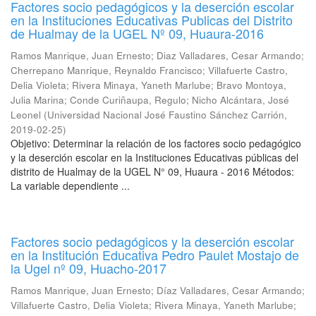
Factores socio pedagógicos y la deserción escolar
en la Instituciones Educativas Publicas del Distrito
de Hualmay de la UGEL Nº 09, Huaura-2016
Ramos Manrique, Juan Ernesto
;
Diaz Valladares, Cesar Armando
;
Cherrepano Manrique, Reynaldo Francisco
;
Villafuerte Castro,
Delia Violeta
;
Rivera Minaya, Yaneth Marlube
;
Bravo Montoya,
Julia Marina
;
Conde Curiñaupa, Regulo
;
Nicho Alcántara, José
Leonel
(
Universidad Nacional José Faustino Sánchez Carrión
,
2019-02-25
)
Objetivo: Determinar la relación de los factores socio pedagógico
y la deserción escolar en la Instituciones Educativas públicas del
distrito de Hualmay de la UGEL N° 09, Huaura - 2016 Métodos:
La variable dependiente ...
Factores socio pedagógicos y la deserción escolar
en la Institución Educativa Pedro Paulet Mostajo de
la Ugel nº 09, Huacho-2017
Ramos Manrique, Juan Ernesto
;
Díaz Valladares, Cesar Armando
;
Villafuerte Castro, Delia Violeta
;
Rivera Minaya, Yaneth Marlube
;