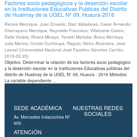
Factores socio pedagógicos y la deserción escolar
en la Instituciones Educativas Publicas del Distrito
de Hualmay de la UGEL Nº 09, Huaura-2016
Ramos Manrique, Juan Ernesto
;
Diaz Valladares, Cesar Armando
;
Cherrepano Manrique, Reynaldo Francisco
;
Villafuerte Castro,
Delia Violeta
;
Rivera Minaya, Yaneth Marlube
;
Bravo Montoya,
Julia Marina
;
Conde Curiñaupa, Regulo
;
Nicho Alcántara, José
Leonel
(
Universidad Nacional José Faustino Sánchez Carrión
,
2019-02-25
)
Objetivo: Determinar la relación de los factores socio pedagógico
y la deserción escolar en la Instituciones Educativas públicas del
distrito de Hualmay de la UGEL N° 09, Huaura - 2016 Métodos:
La variable dependiente ...
SEDE ACADÉMICA
NUESTRAS REDES
SOCIALES
Av. Mercedes Indacochea Nº
609
ATENCIÓN