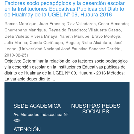
Factores socio pedagógicos y la deserción escolar
en la Instituciones Educativas Publicas del Distrito
de Hualmay de la UGEL Nº 09, Huaura-2016
Ramos Manrique, Juan Ernesto
;
Diaz Valladares, Cesar Armando
;
Cherrepano Manrique, Reynaldo Francisco
;
Villafuerte Castro,
Delia Violeta
;
Rivera Minaya, Yaneth Marlube
;
Bravo Montoya,
Julia Marina
;
Conde Curiñaupa, Regulo
;
Nicho Alcántara, José
Leonel
(
Universidad Nacional José Faustino Sánchez Carrión
,
2019-02-25
)
Objetivo: Determinar la relación de los factores socio pedagógico
y la deserción escolar en la Instituciones Educativas públicas del
distrito de Hualmay de la UGEL N° 09, Huaura - 2016 Métodos:
La variable dependiente ...
SEDE ACADÉMICA
NUESTRAS REDES
SOCIALES
Av. Mercedes Indacochea Nº
609
ATENCIÓN