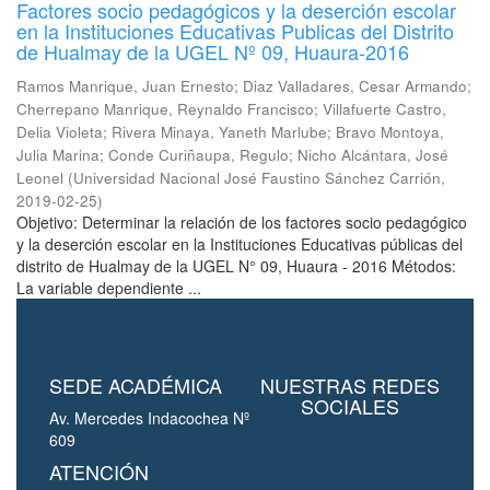
Factores socio pedagógicos y la deserción escolar
en la Instituciones Educativas Publicas del Distrito
de Hualmay de la UGEL Nº 09, Huaura-2016
Ramos Manrique, Juan Ernesto
;
Diaz Valladares, Cesar Armando
;
Cherrepano Manrique, Reynaldo Francisco
;
Villafuerte Castro,
Delia Violeta
;
Rivera Minaya, Yaneth Marlube
;
Bravo Montoya,
Julia Marina
;
Conde Curiñaupa, Regulo
;
Nicho Alcántara, José
Leonel
(
Universidad Nacional José Faustino Sánchez Carrión
,
2019-02-25
)
Objetivo: Determinar la relación de los factores socio pedagógico
y la deserción escolar en la Instituciones Educativas públicas del
distrito de Hualmay de la UGEL N° 09, Huaura - 2016 Métodos:
La variable dependiente ...
SEDE ACADÉMICA
NUESTRAS REDES
SOCIALES
Av. Mercedes Indacochea Nº
609
ATENCIÓN