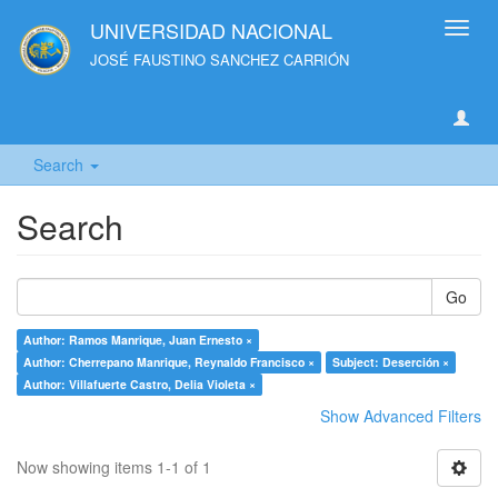
UNIVERSIDAD NACIONAL
Toggl
navig
JOSÉ FAUSTINO SANCHEZ CARRIÓN
Search
Search
Go
Author: Ramos Manrique, Juan Ernesto ×
Author: Cherrepano Manrique, Reynaldo Francisco ×
Subject: Deserción ×
Author: Villafuerte Castro, Delia Violeta ×
Show Advanced Filters
Now showing items 1-1 of 1