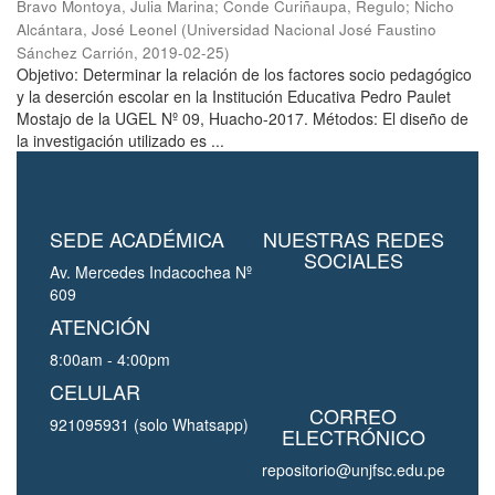
Bravo Montoya, Julia Marina
;
Conde Curiñaupa, Regulo
;
Nicho
Alcántara, José Leonel
(
Universidad Nacional José Faustino
Sánchez Carrión
,
2019-02-25
)
Objetivo: Determinar la relación de los factores socio pedagógico
y la deserción escolar en la Institución Educativa Pedro Paulet
Mostajo de la UGEL Nº 09, Huacho-2017. Métodos: El diseño de
la investigación utilizado es ...
SEDE ACADÉMICA
NUESTRAS REDES
SOCIALES
Av. Mercedes Indacochea Nº
609
ATENCIÓN
8:00am - 4:00pm
CELULAR
CORREO
921095931 (solo Whatsapp)
ELECTRÓNICO
repositorio@unjfsc.edu.pe