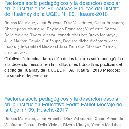
Factores socio pedagógicos y la deserción escolar
en la Instituciones Educativas Publicas del Distrito
de Hualmay de la UGEL Nº 09, Huaura-2016
Ramos Manrique, Juan Ernesto
;
Diaz Valladares, Cesar Armando
;
Cherrepano Manrique, Reynaldo Francisco
;
Villafuerte Castro,
Delia Violeta
;
Rivera Minaya, Yaneth Marlube
;
Bravo Montoya,
Julia Marina
;
Conde Curiñaupa, Regulo
;
Nicho Alcántara, José
Leonel
(
Universidad Nacional José Faustino Sánchez Carrión
,
2019-02-25
)
Objetivo: Determinar la relación de los factores socio pedagógico
y la deserción escolar en la Instituciones Educativas públicas del
distrito de Hualmay de la UGEL N° 09, Huaura - 2016 Métodos:
La variable dependiente ...
Factores socio pedagógicos y la deserción escolar
en la Institución Educativa Pedro Paulet Mostajo de
la Ugel nº 09, Huacho-2017
Ramos Manrique, Juan Ernesto
;
Díaz Valladares, Cesar Armando
;
Villafuerte Castro, Delia Violeta
;
Rivera Minaya, Yaneth Marlube
;