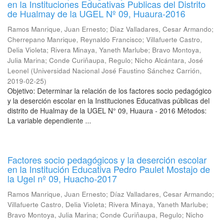
en la Instituciones Educativas Publicas del Distrito
de Hualmay de la UGEL Nº 09, Huaura-2016
Ramos Manrique, Juan Ernesto
;
Diaz Valladares, Cesar Armando
;
Cherrepano Manrique, Reynaldo Francisco
;
Villafuerte Castro,
Delia Violeta
;
Rivera Minaya, Yaneth Marlube
;
Bravo Montoya,
Julia Marina
;
Conde Curiñaupa, Regulo
;
Nicho Alcántara, José
Leonel
(
Universidad Nacional José Faustino Sánchez Carrión
,
2019-02-25
)
Objetivo: Determinar la relación de los factores socio pedagógico
y la deserción escolar en la Instituciones Educativas públicas del
distrito de Hualmay de la UGEL N° 09, Huaura - 2016 Métodos:
La variable dependiente ...
Factores socio pedagógicos y la deserción escolar
en la Institución Educativa Pedro Paulet Mostajo de
la Ugel nº 09, Huacho-2017
Ramos Manrique, Juan Ernesto
;
Díaz Valladares, Cesar Armando
;
Villafuerte Castro, Delia Violeta
;
Rivera Minaya, Yaneth Marlube
;
Bravo Montoya, Julia Marina
;
Conde Curiñaupa, Regulo
;
Nicho