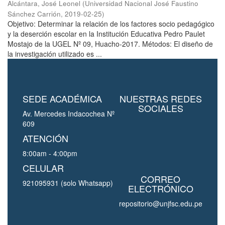
Alcántara, José Leonel
(
Universidad Nacional José Faustino
Sánchez Carrión
,
2019-02-25
)
Objetivo: Determinar la relación de los factores socio pedagógico
y la deserción escolar en la Institución Educativa Pedro Paulet
Mostajo de la UGEL Nº 09, Huacho-2017. Métodos: El diseño de
la investigación utilizado es ...
SEDE ACADÉMICA
NUESTRAS REDES
SOCIALES
Av. Mercedes Indacochea Nº
609
ATENCIÓN
8:00am - 4:00pm
CELULAR
CORREO
921095931 (solo Whatsapp)
ELECTRÓNICO
repositorio@unjfsc.edu.pe