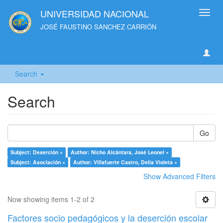
UNIVERSIDAD NACIONAL
Toggl
navig
JOSÉ FAUSTINO SANCHEZ CARRIÓN
Search
Search
Go
Subject: Deserción ×
Author: Nicho Alcántara, José Leonel ×
Subject: Asociación ×
Author: Villafuerte Castro, Delia Violeta ×
Show Advanced Filters
Now showing items 1-2 of 2
Factores socio pedagógicos y la deserción escolar