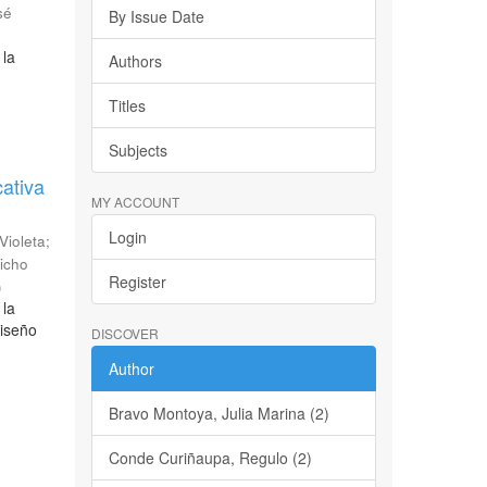
sé
By Issue Date
 la
Authors
Titles
Subjects
cativa
MY ACCOUNT
Login
 Violeta
;
icho
Register
)
 la
diseño
DISCOVER
Author
Bravo Montoya, Julia Marina (2)
Conde Curiñaupa, Regulo (2)