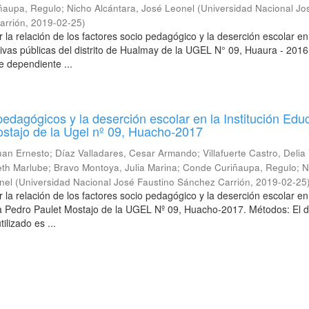
ñaupa, Regulo
;
Nicho Alcántara, José Leonel
(
Universidad Nacional Jo
arrión
,
2019-02-25
)
 la relación de los factores socio pedagógico y la deserción escolar en
tivas públicas del distrito de Hualmay de la UGEL N° 09, Huaura - 2016
e dependiente ...
pedagógicos y la deserción escolar en la Institución Edu
stajo de la Ugel nº 09, Huacho-2017
uan Ernesto
;
Díaz Valladares, Cesar Armando
;
Villafuerte Castro, Delia
eth Marlube
;
Bravo Montoya, Julia Marina
;
Conde Curiñaupa, Regulo
;
N
nel
(
Universidad Nacional José Faustino Sánchez Carrión
,
2019-02-25
 la relación de los factores socio pedagógico y la deserción escolar en
va Pedro Paulet Mostajo de la UGEL Nº 09, Huacho-2017. Métodos: El 
tilizado es ...