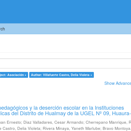
rch
ject: Asociación ×
Author: Villafuerte Castro, Delia Violeta ×
Show Advanced
pedagógicos y la deserción escolar en la Instituciones
icas del Distrito de Hualmay de la UGEL Nº 09, Huaura
uan Ernesto
;
Diaz Valladares, Cesar Armando
;
Cherrepano Manrique, 
te Castro, Delia Violeta
;
Rivera Minaya, Yaneth Marlube
;
Bravo Montoya,