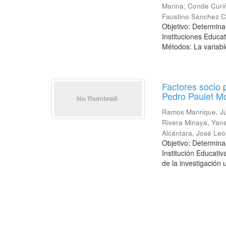
Marina
;
Conde Curi
Faustino Sánchez C
Objetivo: Determinar
Instituciones Educa
Métodos: La variabl
Factores socio 
Pedro Paulet Mo
Ramos Manrique, J
Rivera Minaya, Yan
Alcántara, José Leo
Objetivo: Determinar
Institución Educati
de la investigación u