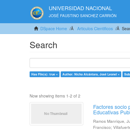
UNIVERSIDAD NACIONAL
JOSÉ FAUSTINO SANCHEZ CARRIÓN
DSpace Home
Articulos Cientificos
Sea
Search
Has File(s): true ×
Author: Nicho Alcántara, José Leonel ×
Sub
Now showing items 1-2 of 2
Factores socio 
Educativas Publ
Ramos Manrique, J
Francisco
;
Villafuer