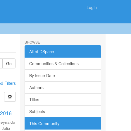
Login
BROWSE
All of DSpace
Go
Communities & Collections
By Issue Date
 Filters
Authors
Titles
Subjects
-2016
Reynaldo
This Community
 Julia