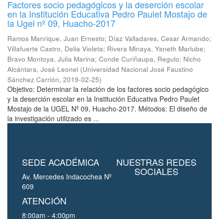
Factores socio pedagógicos y la deserción escolar
en la Institución Educativa Pedro Paulet Mostajo de
la Ugel nº 09, Huacho-2017
Ramos Manrique, Juan Ernesto
;
Díaz Valladares, Cesar Armando
;
Villafuerte Castro, Delia Violeta
;
Rivera Minaya, Yaneth Marlube
;
Bravo Montoya, Julia Marina
;
Conde Curiñaupa, Regulo
;
Nicho
Alcántara, José Leonel
(
Universidad Nacional José Faustino
Sánchez Carrión
,
2019-02-25
)
Objetivo: Determinar la relación de los factores socio pedagógico
y la deserción escolar en la Institución Educativa Pedro Paulet
Mostajo de la UGEL Nº 09, Huacho-2017. Métodos: El diseño de
la investigación utilizado es ...
SEDE ACADÉMICA
NUESTRAS REDES
SOCIALES
Av. Mercedes Indacochea Nº
609
ATENCIÓN
8:00am - 4:00pm