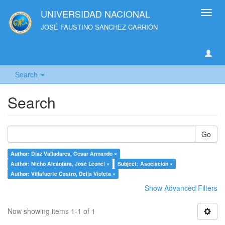
UNIVERSIDAD NACIONAL
Toggl
navig
JOSÉ FAUSTINO SANCHEZ CARRIÓN
Search
Search
Go
Author: Díaz Valladares, Cesar Armando ×
Author: Nicho Alcántara, José Leonel ×
Subject: Asociación ×
Author: Villafuerte Castro, Delia Violeta ×
Show Advanced Filters
Now showing items 1-1 of 1