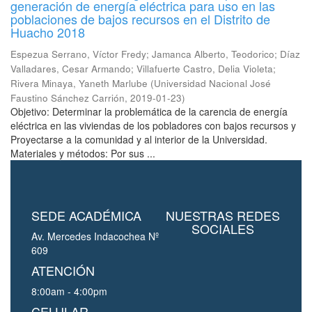
generación de energía eléctrica para uso en las
poblaciones de bajos recursos en el Distrito de
Huacho 2018
Espezua Serrano, Víctor Fredy
;
Jamanca Alberto, Teodorico
;
Díaz
Valladares, Cesar Armando
;
Villafuerte Castro, Delia Violeta
;
Rivera Minaya, Yaneth Marlube
(
Universidad Nacional José
Faustino Sánchez Carrión
,
2019-01-23
)
Objetivo: Determinar la problemática de la carencia de energía
eléctrica en las viviendas de los pobladores con bajos recursos y
Proyectarse a la comunidad y al interior de la Universidad.
Materiales y métodos: Por sus ...
SEDE ACADÉMICA
NUESTRAS REDES
SOCIALES
Av. Mercedes Indacochea Nº
609
ATENCIÓN
8:00am - 4:00pm
CELULAR