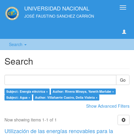
UNIVERSIDAD NACIONAL
Toggl
navig
JOSÉ FAUSTINO SANCHEZ CARRIÓN
Search
Search
Go
Subject: Energía eléctrica ×
Author: Rivera Minaya, Yaneth Marlube ×
Subject: Agua ×
Author: Villafuerte Castro, Delia Violeta ×
Show Advanced Filters
Now showing items 1-1 of 1
Utilización de las energías renovables para la