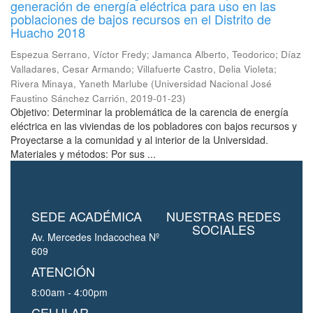
generación de energía eléctrica para uso en las
poblaciones de bajos recursos en el Distrito de
Huacho 2018
Espezua Serrano, Víctor Fredy
;
Jamanca Alberto, Teodorico
;
Díaz
Valladares, Cesar Armando
;
Villafuerte Castro, Delia Violeta
;
Rivera Minaya, Yaneth Marlube
(
Universidad Nacional José
Faustino Sánchez Carrión
,
2019-01-23
)
Objetivo: Determinar la problemática de la carencia de energía
eléctrica en las viviendas de los pobladores con bajos recursos y
Proyectarse a la comunidad y al interior de la Universidad.
Materiales y métodos: Por sus ...
SEDE ACADÉMICA
NUESTRAS REDES
SOCIALES
Av. Mercedes Indacochea Nº
609
ATENCIÓN
8:00am - 4:00pm
CELULAR