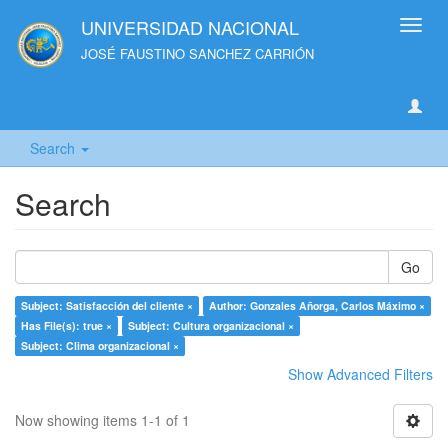
UNIVERSIDAD NACIONAL
Toggl
navig
JOSÉ FAUSTINO SANCHEZ CARRIÓN
Search
Search
Go
Subject: Satisfacción del cliente ×
Author: Gonzales Añorga, Carlos Máximo ×
Has File(s): true ×
Subject: Cultura organizacional ×
Subject: Clima organizacional ×
Show Advanced Filters
Now showing items 1-1 of 1